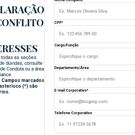
Nome completo*
LARAÇÃO
CONFLITO
CPF*
ERESSES
Cargo/Função
 todas as seções.
e dúvidas, consulte
Departamento/Área
de Conduta ou a área
iance.
: Campos marcados
sterisco (*) são
E-mail Corporativo*
rios.
Telefone Corporativo