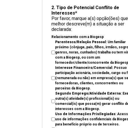
2. Tipo de Potencial Conflito de
Interesses*
Por favor, marque a(s) opção(ões) que
melhor descreve(m) a situação a ser
declarada:
Relacionamento com a Biogesp
Parentesco/Relação Pessoal
: Um familiar
próximo (cônjuge, pais, filhos, irmãos, sogr
genros, noras, cunhados) trabalha ou tem ví
com a Biogesp, ou com um
fornecedor/cliente/concorrente da Biogesp
Interesse Financeiro/Comercial
: Possuo
participação acionária, sociedade, cargo ou 
(remunerada ou não) em empresa(s) que s
fornecedoras, clientes, concorrentes ou
parceiras da Biogesp.
Segundo Emprego/Atividade Externa
: Ex
outra(s) atividade(s) profissional(is) ou
comercial(is) que possa(m) gerar conflito d
interesses com a Biogesp.
Uso de Informações Privilegiadas
: Aces
uso de informações confidenciais da Bioge
para benefício próprio ou de terceiros.