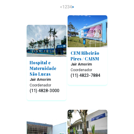
<
1
2
3
4
>
CEM Ribeirão
Pires / CAISM
Hospital e
Jair Amorim
Maternidade
Coordenador
São Lucas
(11) 4823-7884
Jair Amorim
Coordenador
(11) 4828-3000