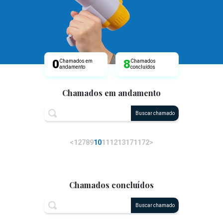
0
8
Chamados em
Chamados
andamento
concluídos
Chamados em andamento
Buscar chamado
<
1
2
7
8
9
10
11
12
13
171
172
>
Chamados concluídos
Buscar chamado