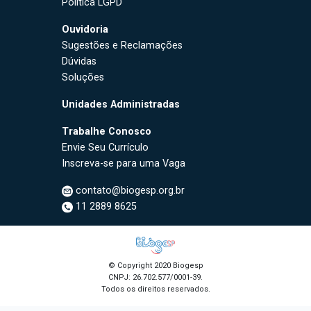
Política LGPD
Ouvidoria
Sugestões e Reclamações
Dúvidas
Soluções
Unidades Administradas
Trabalhe Conosco
Envie Seu Currículo
Inscreva-se para uma Vaga
contato@biogesp.org.br
11 2889 8625
© Copyright 2020 Biogesp
CNPJ: 26.702.577/0001-39.
Todos os direitos reservados.