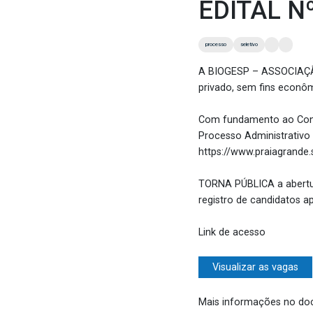
EDITAL N
processo
seletivo
A BIOGESP – ASSOCIAÇÃO
privado, sem fins econôm
Com fundamento ao Cont
Processo Administrativo 
https://www.praiagrande
TORNA PÚBLICA a abertur
registro de candidatos a
Link de acesso
Visualizar as vagas
Mais informações no do