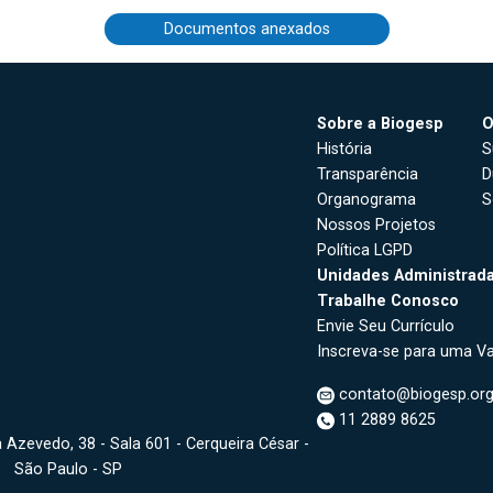
Documentos anexados
Sobre a Biogesp
O
História
S
Transparência
D
Organograma
S
Nossos Projetos
Política LGPD
Unidades Administrad
Trabalhe Conosco
Envie Seu Currículo
Inscreva-se para uma V
contato@biogesp.org
11 2889 8625
Azevedo, 38 - Sala 601 - Cerqueira César -
São Paulo - SP