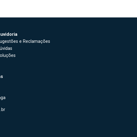
uvidoria
ugestões e Reclamações
úvidas
oluções
as
aga
.br